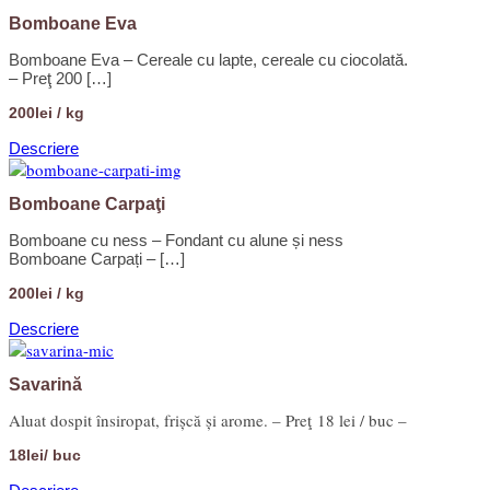
Bomboane Eva
Bomboane Eva – Cereale cu lapte, cereale cu ciocolată.
– Preţ 200 […]
200lei / kg
Descriere
Bomboane Carpaţi
Bomboane cu ness – Fondant cu alune și ness
Bomboane Carpați – […]
200lei / kg
Descriere
Savarină
Aluat dospit însiropat, frișcă și arome. – Preţ 18 lei / buc –
18lei/ buc