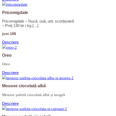
Pricomigdale
Pricomigdale – Nucă, ouă, unt, scorțișoară
– Preţ 130 lei / kg […]
just 19$
Descriere
Oreo
Oreo
Descriere
Mousse ciocolată albă
Mousse șarlotă ciocolată albă și neagră
Descriere