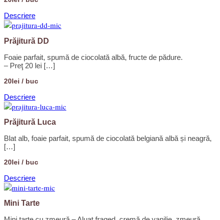
Descriere
Prăjitură DD
Foaie parfait, spumă de ciocolată albă, fructe de pădure.
– Preţ 20 lei […]
20lei / buc
Descriere
Prăjitură Luca
Blat alb, foaie parfait, spumă de ciocolată belgiană albă și neagră,
[…]
20lei / buc
Descriere
Mini Tarte
Mini tarte cu zmeură – Aluat fraged, cremă de vanilie, zmeură