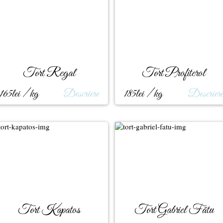
Tort Regal
Tort Profiterol
165lei / kg
Descriere
185lei / kg
Descrier
Tort Kapatos
Tort Gabriel Fătu