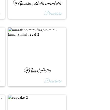
Mousse șarlotă ciocolată
e
Descriere
Mini Fistic
e
Descriere