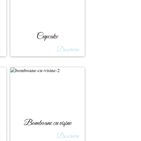
Cupcake
e
Descriere
Bomboane cu vişine
e
Descriere