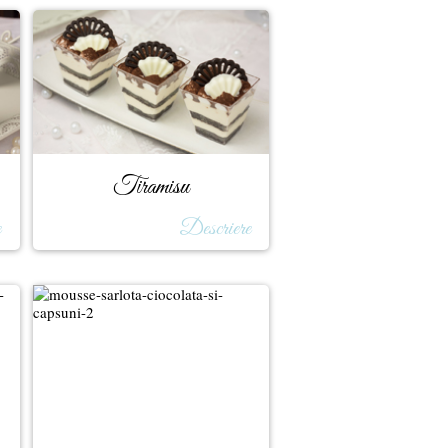
Tiramisu
e
Descriere