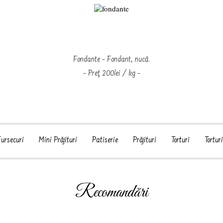
Fondante – Fondant, nucă.
– Preţ 200lei / kg –
ursecuri
Mini Prăjituri
Patiserie
Prăjituri
Torturi
Tortur
Recomandări