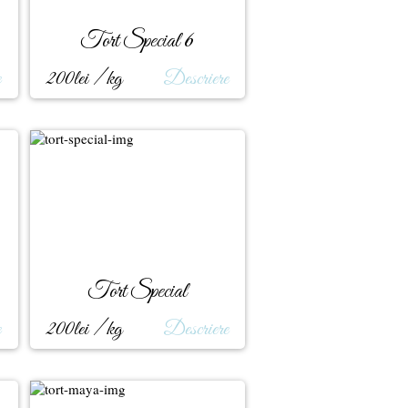
Tort Special 6
e
200lei / kg
Descriere
Tort Special
e
200lei / kg
Descriere