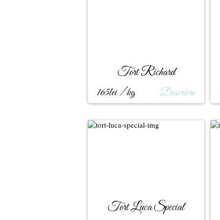
Tort Richard
165lei / kg
Descriere
Tort Luca Special