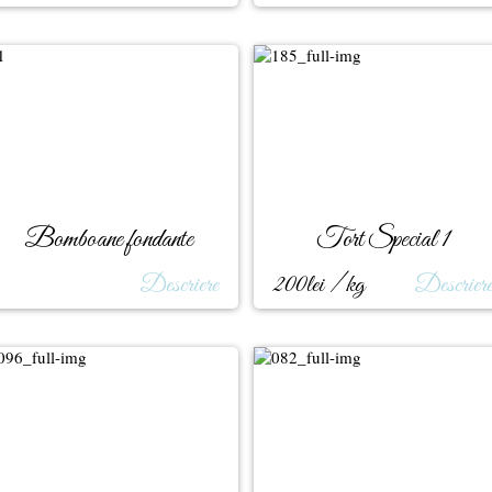
Bomboane fondante
Tort Special 1
Descriere
200lei / kg
Descrier