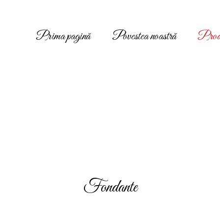
Prima pagină
Povestea noastră
Prod
Fondante