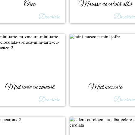
Oreo
Mousse ciocolată albă
Descriere
Descrier
Mini tarte cu zmeură
Mini mascote
Descriere
Descrier