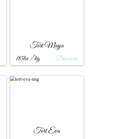
Tort Maya
e
185lei / kg
Descriere
Tort Eva