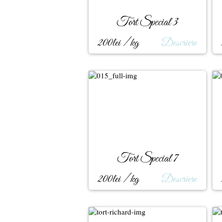
Tort Special 3
200lei / kg
Descriere
Tort Special 7
200lei / kg
Descriere