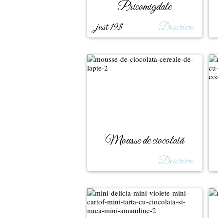
Pricomigdale
just 19$
Descriere
Mousse de ciocolată
Descriere