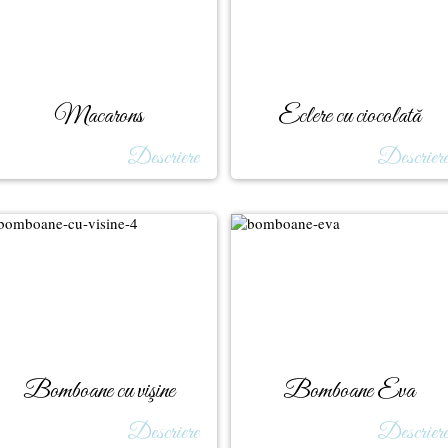
Macarons
Eclere cu ciocolată
Descriere
Descrier
Bomboane cu vişine
Bomboane Eva
Descriere
Descrier