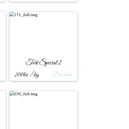
Tort Special 2
e
200lei / kg
Descriere