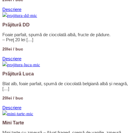
Descriere
Prăjitură DD
Foaie parfait, spumă de ciocolată albă, fructe de pădure.
– Preţ 20 lei […]
20lei / buc
Descriere
Prăjitură Luca
Blat alb, foaie parfait, spumă de ciocolată belgiană albă și neagră,
[…]
20lei / buc
Descriere
Mini Tarte
Mini tarte cu zmeură – Aluat fraged, cremă de vanilie, zmeură