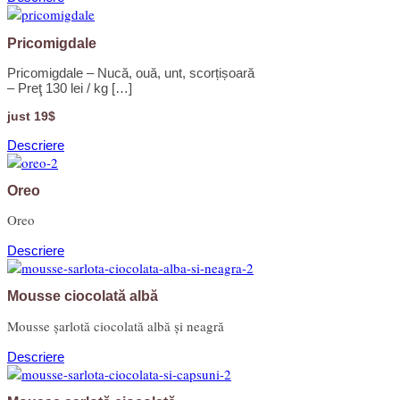
Pricomigdale
Pricomigdale – Nucă, ouă, unt, scorțișoară
– Preţ 130 lei / kg […]
just 19$
Descriere
Oreo
Oreo
Descriere
Mousse ciocolată albă
Mousse șarlotă ciocolată albă și neagră
Descriere