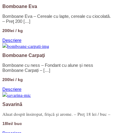
Bomboane Eva
Bomboane Eva – Cereale cu lapte, cereale cu ciocolată.
– Preţ 200 […]
200lei / kg
Descriere
Bomboane Carpaţi
Bomboane cu ness – Fondant cu alune și ness
Bomboane Carpați – […]
200lei / kg
Descriere
Savarină
Aluat dospit însiropat, frișcă și arome. – Preţ 18 lei / buc –
18lei/ buc