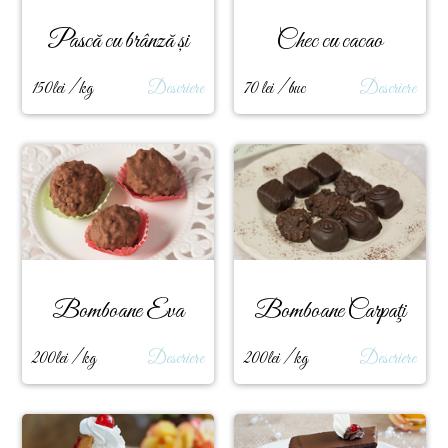
Pască cu brânză și
Chec cu cacao
stafide
150lei / kg
Descriere
70 lei / buc
Descriere
Bomboane Eva
Bomboane Carpaţi
200lei / kg
Descriere
200lei / kg
Descriere