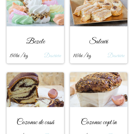
Bezele
Saleuri
150lei / kg
Descriere
145lei / kg
Descriere
Cozonac de casă
Cozonac copt în
scoarţă