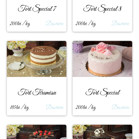
Tort Special 7
Tort Special 8
200lei / kg
Descriere
200lei / kg
Descriere
Tort Tiramisu
Tort Special
185lei / kg
Descriere
200lei / kg
Descriere