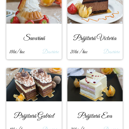
Savarină
Prăjitură Victoria
18lei/ buc
Descriere
20lei / buc
Descriere
Prăjitură Gabriel
Prăjitură Eva
Fatu