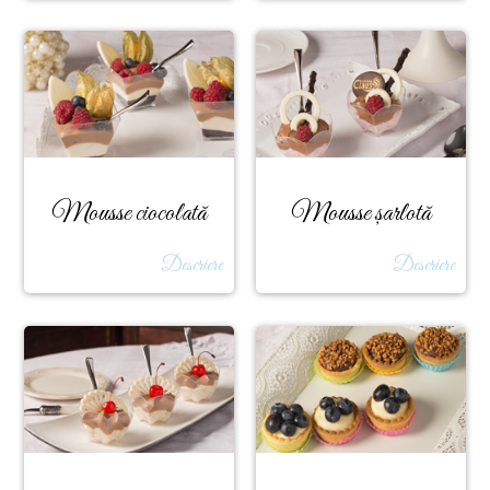
Mousse ciocolată
Mousse șarlotă
albă
ciocolată
Descriere
Descriere