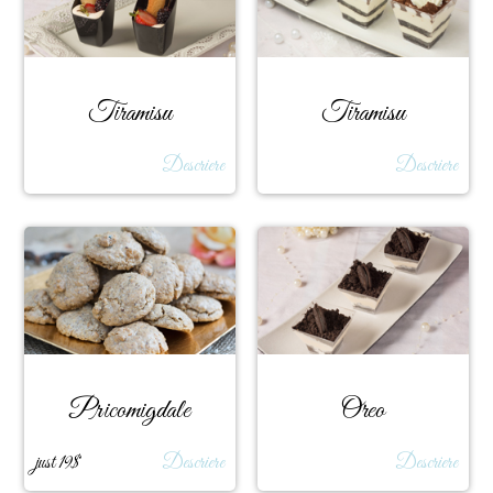
Tiramisu
Tiramisu
Descriere
Descriere
Pricomigdale
Oreo
just 19$
Descriere
Descriere