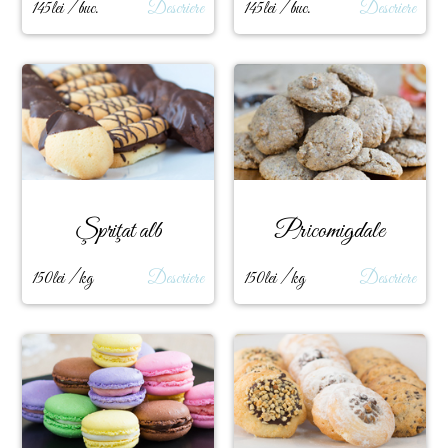
145lei / buc.
Descriere
145lei / buc.
Descriere
Şpriţat alb
Pricomigdale
150lei / kg
Descriere
150lei / kg
Descriere