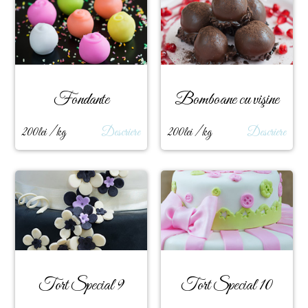
Fondante
Bomboane cu vişine
200lei / kg
Descriere
200lei / kg
Descriere
Tort Special 9
Tort Special 10