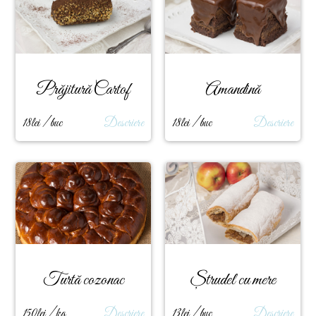
Prăjitură Cartof
Amandină
18lei / buc
Descriere
18lei / buc
Descriere
Turtă cozonac
Ștrudel cu mere
150lei / kg
Descriere
13lei / buc
Descriere