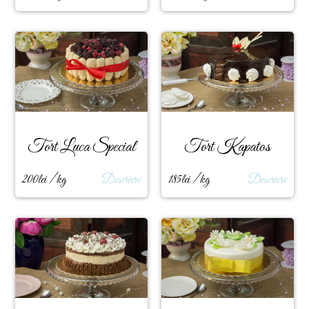
Tort Luca Special
Tort Kapatos
200lei / kg
Descriere
185lei / kg
Descriere