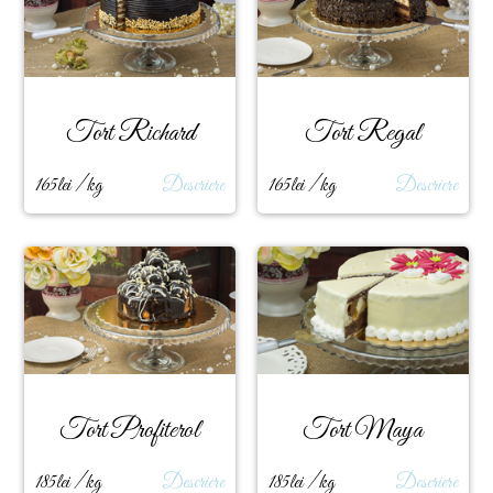
Tort Richard
Tort Regal
165lei / kg
Descriere
165lei / kg
Descriere
Tort Profiterol
Tort Maya
185lei / kg
Descriere
185lei / kg
Descriere