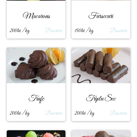
Macarons
Fursecuri
200lei / kg
Descriere
150lei / kg
Descriere
Trufe
Triplu Sec
200lei / kg
Descriere
200lei / kg
Descriere