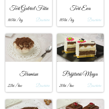
Tort Gabriel Fătu
Tort Eva
165lei / kg
Descriere
185lei / kg
Descriere
Tiramisu
Prăjitură Maya
22lei / buc
Descriere
20lei / buc
Descriere