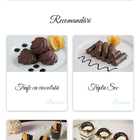
Recomandări
Trufe cu ciocolată
Triplu Sec
Descriere
Descriere