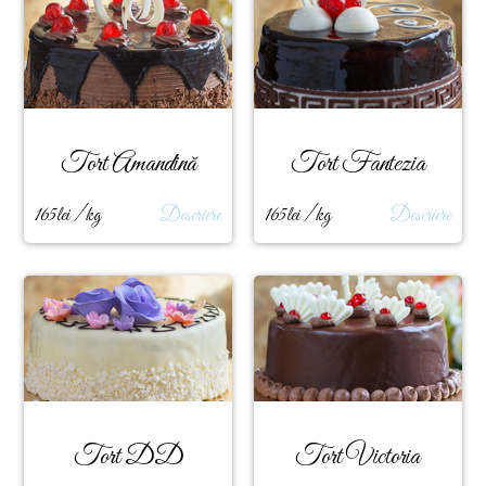
Tort Amandină
Tort Fantezia
165lei / kg
Descriere
165lei / kg
Descriere
Tort DD
Tort Victoria