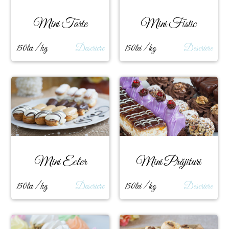
Mini Tarte
Mini Fistic
150lei / kg
Descriere
150lei / kg
Descriere
Mini Ecler
Mini Prăjituri
150lei / kg
Descriere
150lei / kg
Descriere