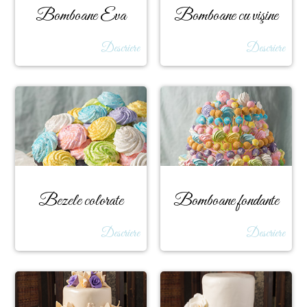
Bomboane Eva
Bomboane cu vişine
Descriere
Descriere
Bezele colorate
Bomboane fondante
Descriere
Descriere