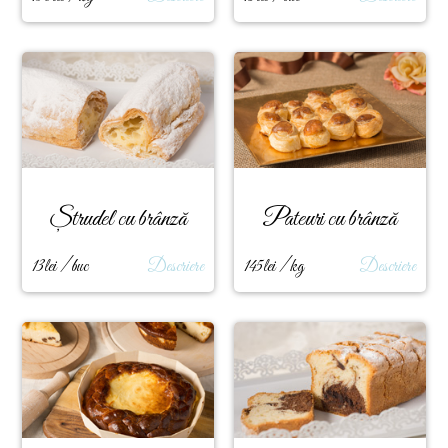
Ștrudel cu brânză
Pateuri cu brânză
13lei / buc
Descriere
145lei / kg
Descriere