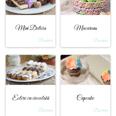
Mini Delicia
Macarons
Descriere
Descriere
Eclere cu ciocolată
Cupcake
Descriere
Descriere