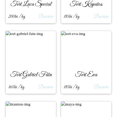
Tort Luca Special
Tort Kapatos
200lei / kg
Descriere
185lei / kg
Descriere
Tort Gabriel Fătu
Tort Eva
165lei / kg
Descriere
185lei / kg
Descriere