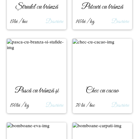
Ștrudel cu brânză
Pateuri cu brânză
13lei / buc
Descriere
145lei / kg
Descriere
Pască cu brânză și
Chec cu cacao
stafide
150lei / kg
Descriere
70 lei / buc
Descriere