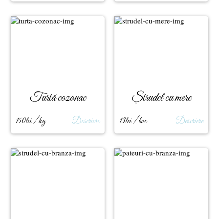
Turtă cozonac
Ștrudel cu mere
150lei / kg
Descriere
13lei / buc
Descriere