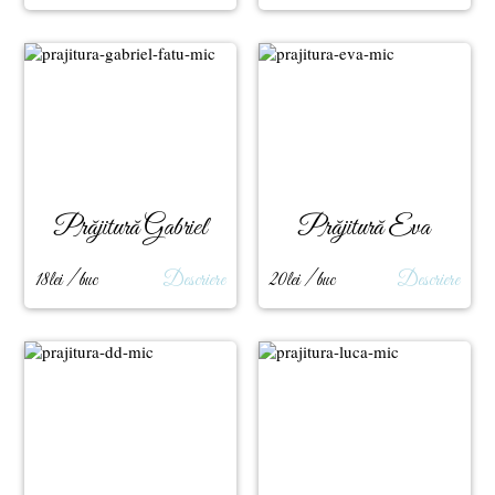
Prăjitură Gabriel
Prăjitură Eva
Fatu
18lei / buc
Descriere
20lei / buc
Descriere