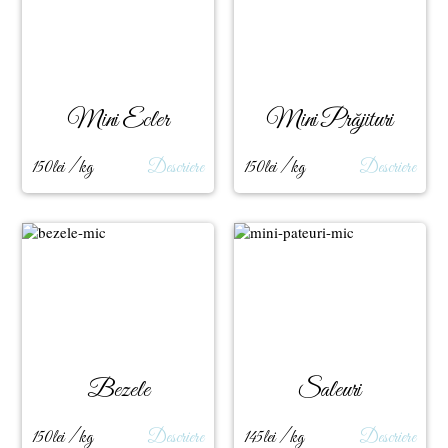
Mini Ecler
Mini Prăjituri
150lei / kg
Descriere
150lei / kg
Descriere
Bezele
Saleuri
150lei / kg
Descriere
145lei / kg
Descriere