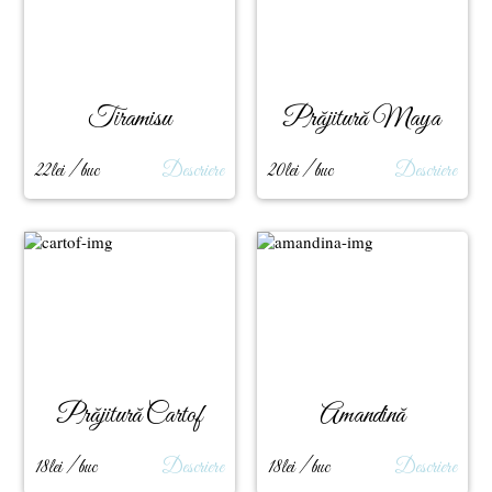
Tiramisu
Prăjitură Maya
22lei / buc
Descriere
20lei / buc
Descriere
Prăjitură Cartof
Amandină
18lei / buc
Descriere
18lei / buc
Descriere