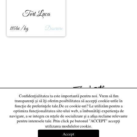
Tort Luca
185lei / kg
Descriere
Website realizat de:
Confidenţialitatea ta este importantă pentru noi. Vrem să fim
transparenţi și să îţi oferim posibilitatea să accepţi cookie-urile în
funcţie de preferinţele tale.De ce cookie-uri? Le utilizăm pentru a
optimiza funcţionalitatea site-ului web, a îmbunătăţi experienţa de
navigare, a se integra cu reţele de socializare şi a afişa reclame relevante
pentru interesele tale. Prin click pe butonul "ACCEPT" accepţi
utilizarea modulelor cookie.
Accept