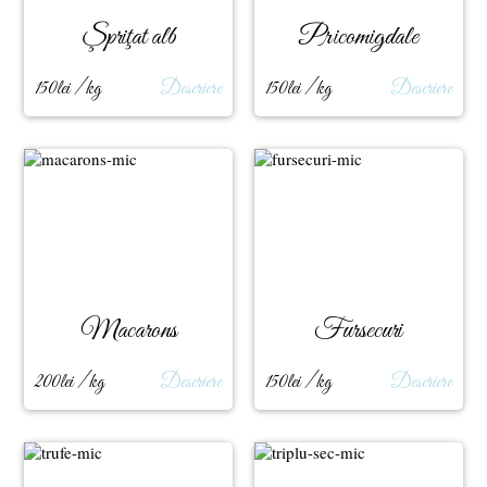
Şpriţat alb
Pricomigdale
150lei / kg
Descriere
150lei / kg
Descriere
Macarons
Fursecuri
200lei / kg
Descriere
150lei / kg
Descriere