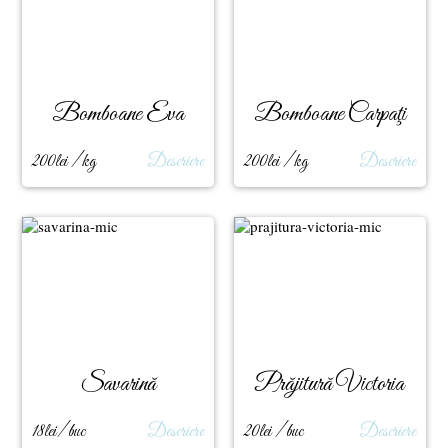
Bomboane Eva
Bomboane Carpaţi
200lei / kg
Descriere
200lei / kg
Descriere
Savarină
Prăjitură Victoria
18lei/ buc
Descriere
20lei / buc
Descriere