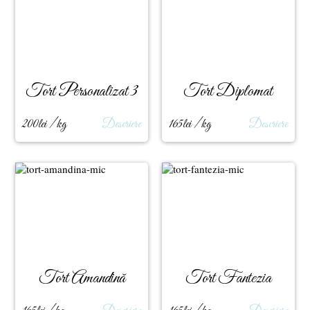
Tort Personalizat 3
Tort Diplomat
200lei / kg
Descriere
165lei / kg
Descriere
Tort Amandină
Tort Fantezia