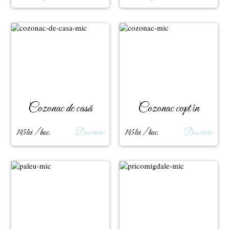
Cozonac de casă
Cozonac copt în
scoarţă
145lei / buc.
Descriere
145lei / buc.
Descriere