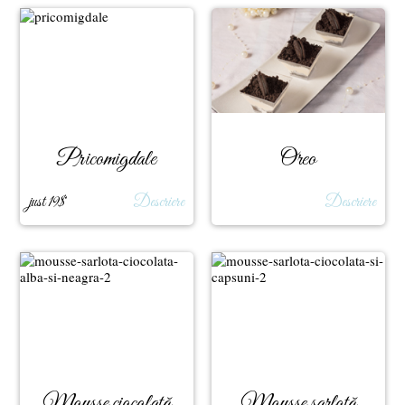
Pricomigdale
Oreo
just 19$
Descriere
Descriere
Mousse ciocolată
Mousse șarlotă