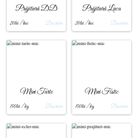
Prăjitură DD
Prăjitură Luca
20lei / buc
Descriere
20lei / buc
Descriere
Mini Tarte
Mini Fistic
150lei / kg
Descriere
150lei / kg
Descriere