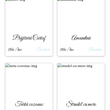
Prăjitură Cartof
Amandină
18lei / buc
Descriere
18lei / buc
Descriere
Turtă cozonac
Ștrudel cu mere