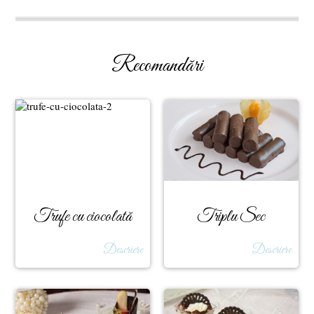
Recomandări
Trufe cu ciocolată
Triplu Sec
Descriere
Descriere