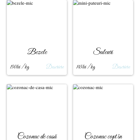
Bezele
Saleuri
150lei / kg
Descriere
145lei / kg
Descriere
Cozonac de casă
Cozonac copt în