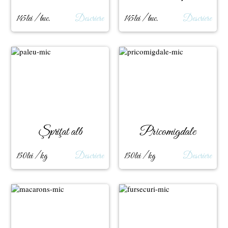
scoarţă
145lei / buc.
Descriere
145lei / buc.
Descriere
Şpriţat alb
Pricomigdale
150lei / kg
Descriere
150lei / kg
Descriere