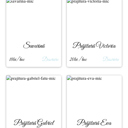
Savarină
Prăjitură Victoria
18lei/ buc
Descriere
20lei / buc
Descriere
Prăjitură Gabriel
Prăjitură Eva