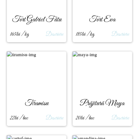
Tort Gabriel Fătu
Tort Eva
165lei / kg
Descriere
185lei / kg
Descriere
Tiramisu
Prăjitură Maya
22lei / buc
Descriere
20lei / buc
Descriere