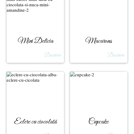
Mini Delicia
Macarons
Descriere
Descriere
Eclere cu ciocolată
Cupcake