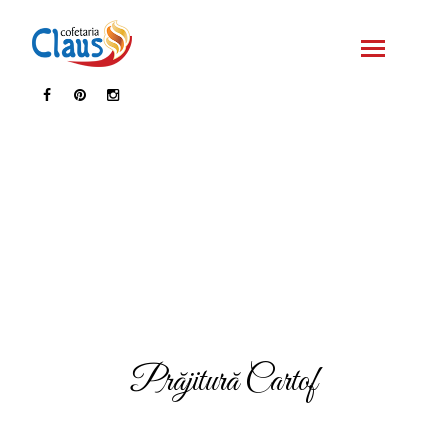
Prăjitură Cartof