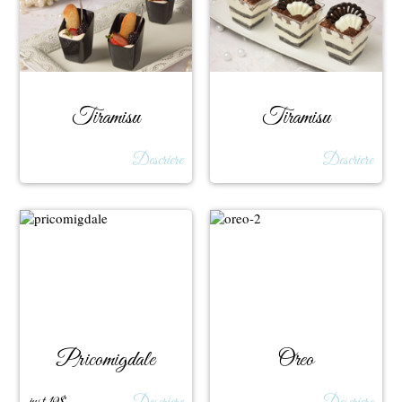
Tiramisu
Tiramisu
Descriere
Descriere
Pricomigdale
Oreo