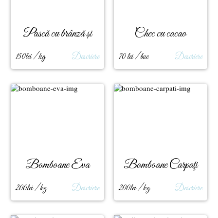
Pască cu brânză și
Chec cu cacao
stafide
150lei / kg
Descriere
70 lei / buc
Descriere
Bomboane Eva
Bomboane Carpaţi
200lei / kg
Descriere
200lei / kg
Descriere