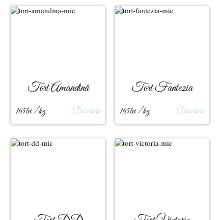
Tort Amandină
Tort Fantezia
165lei / kg
Descriere
165lei / kg
Descriere